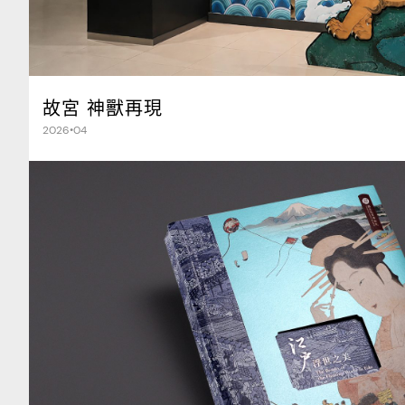
故宮 神獸再現
2026•04