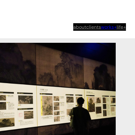
about
clients
works+
life+