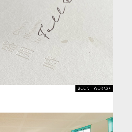
BOOK
WORKS+