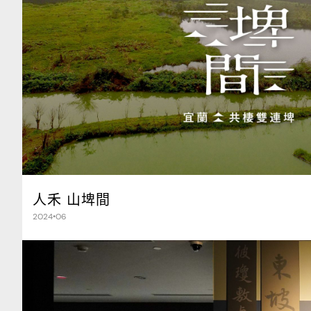
人禾 山埤間
2024•06