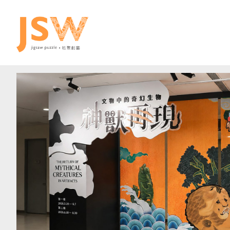
跳
至
主
要
內
容