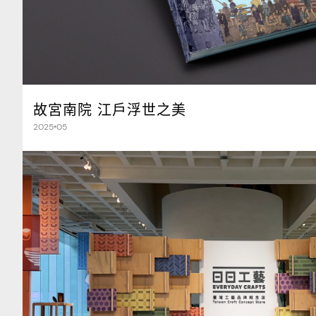
故宮南院 江戶浮世之美
2025•05