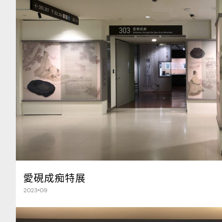
愛硯成痴特展
2023•09