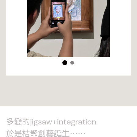
多變的jigsaw+integration
於是桔聚創藝誕生⋯⋯