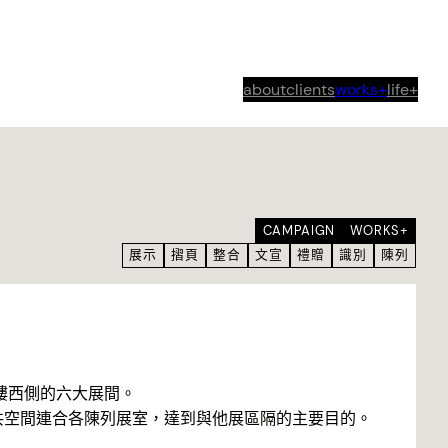
about
clients
works+
life+
CAMPAIGN
WORKS+
展示
摺頁
整合
文宣
禮贈
識別
陳列
樓西側的六大展間。
共空間連合各陳列展室，達到與他展區隔的主要目的。