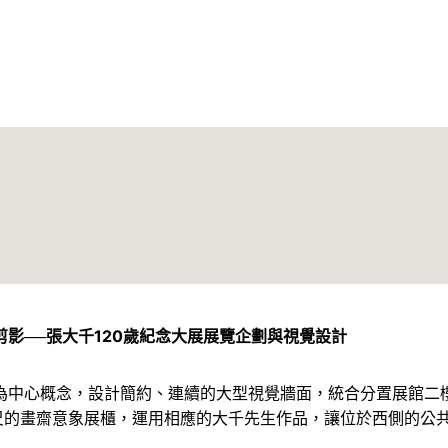
巨匠的剪影──張大千120歲紀念大展展覽企劃與視覺設計
為中心概念，設計簡約、連續的大型視覺牆面，統合分置展館二
公尺的畫齋意象展櫃，運用相應的大千先生作品，讓位於西側的公